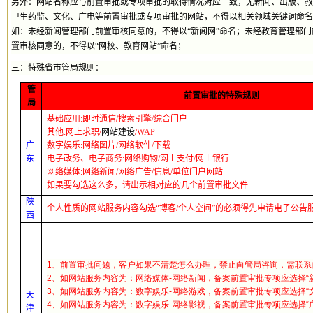
另外：网站名称应与前置审批或专项审批的取得情况对应一致，无新闻、出版、教
卫生药监、文化、广电等前置审批或专项审批的网站，不得以相关领域关键词命名
如：未经新闻管理部门前置审核同意的，不得以“新闻网”命名；未经教育管理部门
置审核同意的，不得以“网校、教育网站”命名；
三：特殊省市管局规则：
管
前置审批的特殊规则
局
基础应用
:
即时通信
/
搜索引擎
/
综合门户
其他
:
网上求职
/
网站建设
/WAP
广
数字娱乐
:
网络图片
/
网络软件
/
下载
东
电子政务、电子商务
:
网络购物
/
网上支付
/
网上银行
网络媒体
:
网络新闻
/
网络广告
/
信息
/
单位门户网站
如果要勾选这么多，请出示相对应的几个前置审批文件
陕
个人性质的网站服务内容勾选“博客
/
个人空间”的必须得先申请电子公告
西
1、前置审批问题，客户如果不清楚怎么办理，禁止向管局咨询，需联系
2、如网站服务内容为：网络媒体-网络新闻，备案前置审批专项应选择“
3、如网站服务内容为：数字娱乐-网络游戏，备案前置审批专项应选择“
天
4、如网站服务内容为：数字娱乐-网络影视，备案前置审批专项应选择“
津