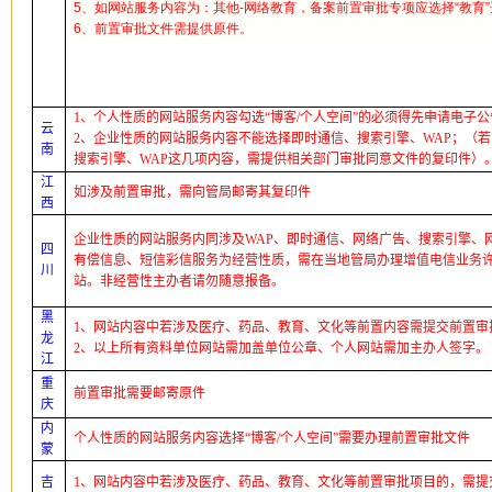
5、如网站服务内容为：其他-网络教育，备案前置审批专项应选择“教育
6、前置审批文件需提供原件。
1
、个人性质的网站服务内容勾选“博客
/
个人空间”的必须得先申请电子
云
2
、企业性质的网站服务内容不能选择即时通信、搜索引擎、
WAP
；（若
南
搜索引擎、
WAP
这几项内容，需提供相关部门审批同意文件的复印件）
江
如涉及前置审批，需向管局邮寄其复印件
西
企业性质的网站服务内同涉及
WAP
、即时通信、网络广告、搜索引擎、
四
有偿信息、短信彩信服务为经营性质，需在当地管局办理增值电信业务
川
站。非经营性主办者请勿随意报备。
黑
1
、网站内容中若涉及医疗、药品、教育、文化等前置内容需提交前置审
龙
2
、以上所有资料单位网站需加盖单位公章、个人网站需加主办人签字。
江
重
前置审批需要邮寄原件
庆
内
个人性质的网站服务内容选择“博客
/
个人空间”需要办理前置审批文件
蒙
吉
1
、网站内容中若涉及医疗、药品、教育、文化等前置审批项目的，需提