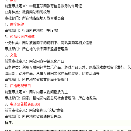
3
、
教育
前置审批定义：
申请
互联网教育信息服务的许可证
业务种类：教育网站和网校等
审批部门：
所在地省级
地方教育委员会
4
、
医疗保健
审批部门：行政所在地的卫生厅
/
局
5
、
药品和医疗器械
业务种类：网站
放置
药品的说明书、网站卖药等相关信息
审批部门
：所在地的食品药品监督管理局
6
、
文化
前置审批定义：网站内容
申请
文化产业
业务种类：利用互联网经营娱乐产品，游戏产品运营，网络游戏虚拟货币发行，艺
演出剧，动漫产品，从事互联网文化产品的展览、比赛活动等
审批部门：所在地的省级
文化局主管部门
7
、
广播电视节目
前置审批定义：网站内容以视频播放为主
审批部门：国家广播电影电视总局社会管理司、所在地省
局。
8
、
电子公告服务
(BBS)
前置审批定义：网站名称以“论坛”命名
审批部门：所在地的省级通信管理局。
备注：