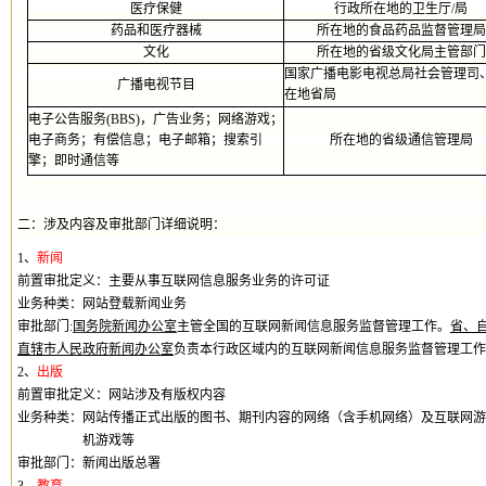
医疗保健
行政所在地的卫生厅
/
局
药品和医疗器械
所在地的食品药品监督管理局
文化
所在地的省级文化局主管部门
国家广播电影电视总局社会管理司
广播电视节目
在地省局
电子公告服务
(BBS)
，广告业务；网络游戏；
电子商务；有偿信息；电子邮箱；搜索引
所在地的省级通信管理局
擎；即时通信等
二：涉及内容及审批部门详细说明：
1
、
新闻
前置审批定义：主要从事互联网信息服务业务的许可证
业务种类：网站登载新闻业务
审批部门
:
国务院新闻办公室
主管全国的互联网新闻信息服务监督管理工作。
省、
直辖
市人民
政府
新闻办公室
负责本行政区域内的互联网新闻信息服务监督管理工作
2
、
出版
前置审批定义：
网站涉及有版权内容
业务种类：
网站传播
正式出版的图书、期刊内容的网络（含手机网络）及互联网游
机游戏等
审批部门：新闻出版总署