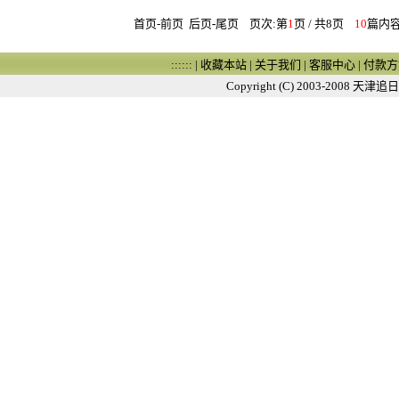
首页-前页
后页
-
尾页
页次:第
1
页 / 共8页
10
篇内容
:::::: |
收藏本站
|
关于我们
|
客服中心
|
付款方
Copyright (C) 2003-2008
天津追日