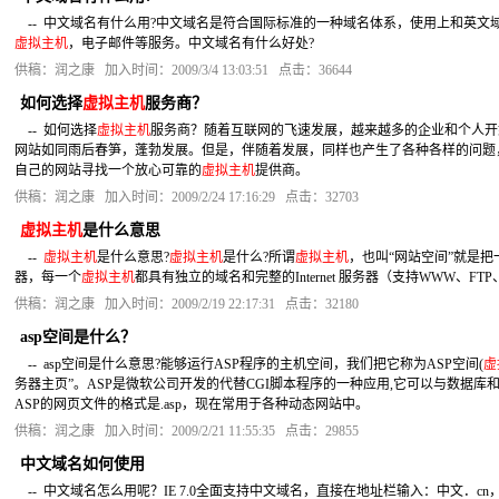
-- 中文域名有什么用?中文域名是符合国际标准的一种域名体系，使用上和英文
虚拟主机
，电子邮件等服务。中文域名有什么好处?
供稿：润之康 加入时间：2009/3/4 13:03:51 点击：36644
如何选择
虚拟主机
服务商？
-- 如何选择
虚拟主机
服务商？随着互联网的飞速发展，越来越多的企业和个人开
网站如同雨后春笋，蓬勃发展。但是，伴随着发展，同样也产生了各种各样的问题
自己的网站寻找一个放心可靠的
虚拟主机
提供商。
供稿：润之康 加入时间：2009/2/24 17:16:29 点击：32703
虚拟主机
是什么意思
--
虚拟主机
是什么意思?
虚拟主机
是什么?所谓
虚拟主机
，也叫“网站空间”就是把
器，每一个
虚拟主机
都具有独立的域名和完整的Internet 服务器（支持WWW、FTP、
供稿：润之康 加入时间：2009/2/19 22:17:31 点击：32180
asp空间是什么？
-- asp空间是什么意思?能够运行ASP程序的主机空间，我们把它称为ASP空间(
虚
务器主页”。ASP是微软公司开发的代替CGI脚本程序的一种应用,它可以与数据
ASP的网页文件的格式是.asp，现在常用于各种动态网站中。
供稿：润之康 加入时间：2009/2/21 11:55:35 点击：29855
中文域名如何使用
-- 中文域名怎么用呢？IE 7.0全面支持中文域名，直接在地址栏输入：中文．c