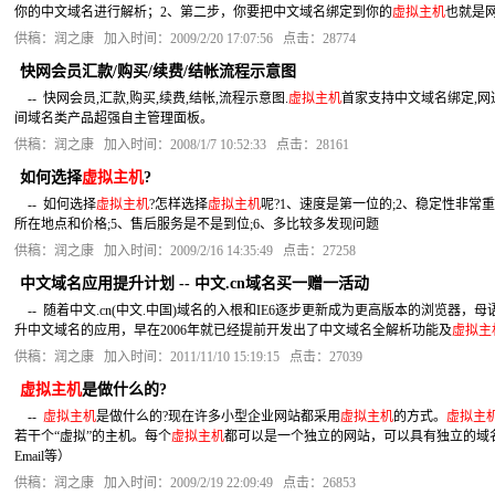
你的中文域名进行解析；2、第二步，你要把中文域名绑定到你的
虚拟主机
也就是
供稿：润之康 加入时间：2009/2/20 17:07:56 点击：28774
快网会员汇款/购买/续费/结帐流程示意图
-- 快网会员,汇款,购买,续费,结帐,流程示意图.
虚拟主机
首家支持中文域名绑定,网
间域名类产品超强自主管理面板。
供稿：润之康 加入时间：2008/1/7 10:52:33 点击：28161
如何选择
虚拟主机
?
-- 如何选择
虚拟主机
?怎样选择
虚拟主机
呢?1、速度是第一位的;2、稳定性非常重
所在地点和价格;5、售后服务是不是到位;6、多比较多发现问题
供稿：润之康 加入时间：2009/2/16 14:35:49 点击：27258
中文域名应用提升计划 -- 中文.cn域名买一赠一活动
-- 随着中文.cn(中文.中国)域名的入根和IE6逐步更新成为更高版本的浏览器，母
升中文域名的应用，早在2006年就已经提前开发出了中文域名全解析功能及
虚拟主
供稿：润之康 加入时间：2011/11/10 15:19:15 点击：27039
虚拟主机
是做什么的?
--
虚拟主机
是做什么的?现在许多小型企业网站都采用
虚拟主机
的方式。
虚拟主
若干个“虚拟”的主机。每个
虚拟主机
都可以是一个独立的网站，可以具有独立的域名，具
Email等）
供稿：润之康 加入时间：2009/2/19 22:09:49 点击：26853